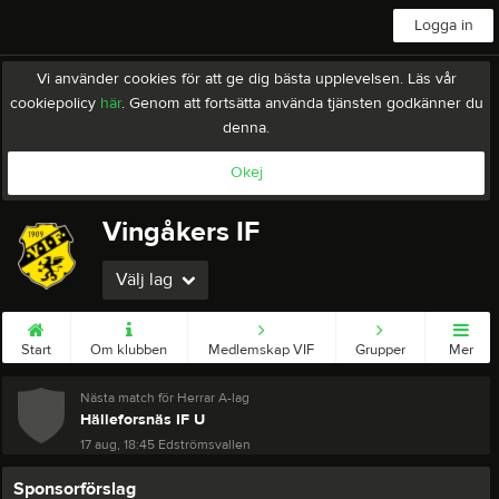
Logga in
Vi använder cookies för att ge dig bästa upplevelsen. Läs vår
cookiepolicy
här
. Genom att fortsätta använda tjänsten godkänner du
denna.
Okej
Vingåkers IF
Välj lag
Start
Om klubben
Medlemskap VIF
Grupper
Mer
Nästa match för Herrar A-lag
Hälleforsnäs IF U
17 aug, 18:45
Edströmsvallen
Sponsorförslag