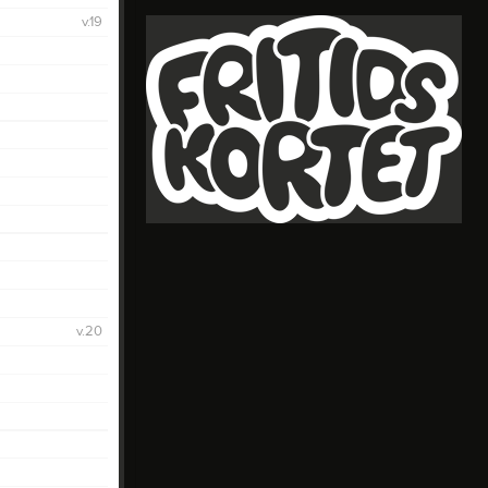
Bilder
v.19
Länkar
Gästbok
v.20