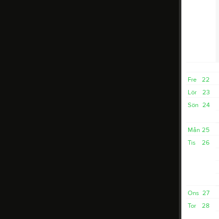
Fre
22
Lör
23
Sön
24
Mån
25
Tis
26
Ons
27
Tor
28