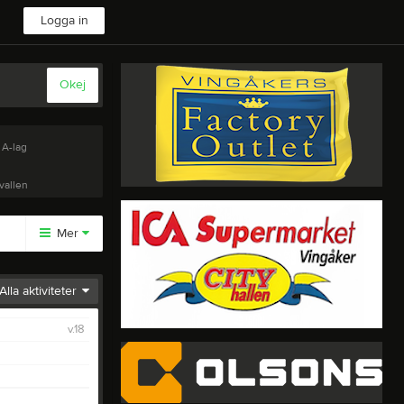
Logga in
Okej
 A-lag
vallen
Mer
Huvudmeny
Alla aktiviteter
Styrelse
v.18
Sponsorer
Sponsorförslag
Kalender
Dokument