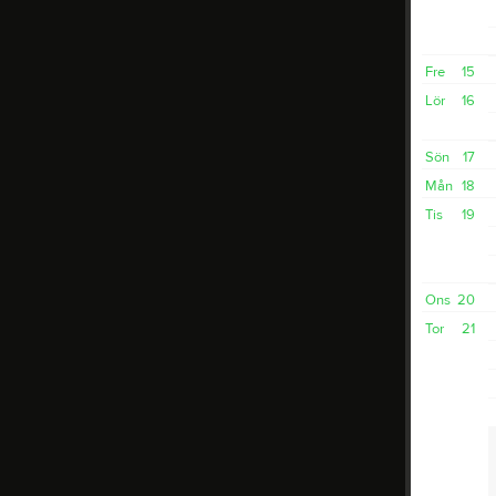
Fre
15
Lör
16
Sön
17
Mån
18
Tis
19
Ons
20
Tor
21