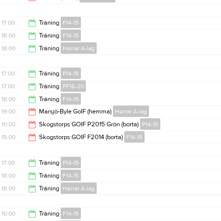
13:00
18:00
17:00
Träning
P14-15
18:00
Träning
F14-15
18:30
18:00
Träning
Herrar A-lag
19:15
20:00
17:00
Träning
P14-15
17:00
Träning
PF18-20
18:30
18:00
Träning
F14-15
18:00
19:00
Marsjö-Byle GoIF (hemma)
Herrar A-lag
19:15
10:00
Skogstorps GOIF P2015 Grön (borta)
P14-15
21:00
15:00
Skogstorps GOIF F2014 (borta)
F14-15
12:00
17:00
17:00
Träning
P14-15
18:00
Träning
F14-15
18:30
18:00
Träning
Herrar A-lag
19:15
20:00
10:00
Träning
F14-15