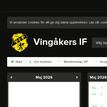
Vi använder cookies för att ge dig bästa upplevelsen. Läs vår coo
Vingåkers IF
Välj la
Start
Om klubben
Medlemskap VIF
Grup
Maj 2026
Maj 2026
Fre
1
Lör
2
Sön
3