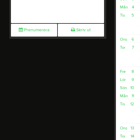
Mån
4
Tis
5
Prenumerera
Skriv ut
Ons
6
Tor
7
Fre
8
Lör
9
Sön
10
Mån
11
Tis
12
Ons
13
Tor
14